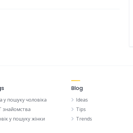
gs
Blog
а у пошуку чоловіка
Ideas
Т знайомства
Tips
вік у пошуку жінки
Trends