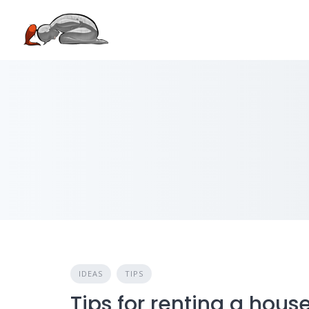
Skip
to
content
IDEAS
TIPS
Tips for renting a hous