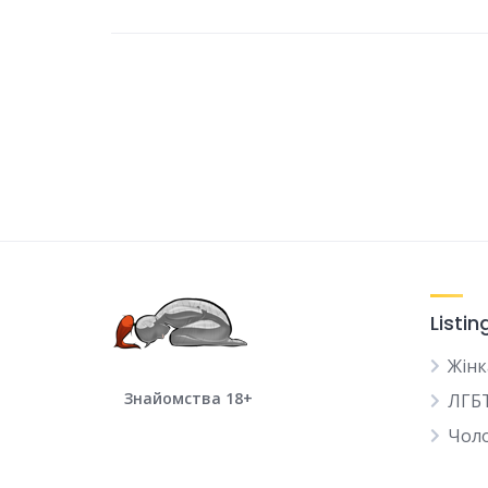
Listin
Жінк
Знайомства 18+
ЛГБ
Чоло